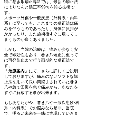
特に巻き爪矯正専科では、最新の矯正法
によりなんと矯正率99％を誇る技術で
す。
スポーツ外傷や一般疾患（外科系・内科
系）に至っても、これまでの矯正法は痛
みを伴うものであったり、身体に負担が
かかったり、また施術後すぐに戻ってし
まうものが多くありました。
しかし、当院の治療は、痛みが少なく安
全で即効性もあり、巻き爪矯正に至って
は再発防止まで行う画期的な矯正法で
す。
「治療案内」
にて、さらに詳しくご説明
しておりますが、痛みのないソフトな矯
正法を用いて長い間悩まされていた巻き
爪や急で回復を急ぐ痛みから、あなたを
すぐに解放する事が出来ます。
もしあなたが今、巻き爪や一般疾患(外科
系・内科系）でお悩みなら是非、当院
で、明るい未来を一緒に実現していきま