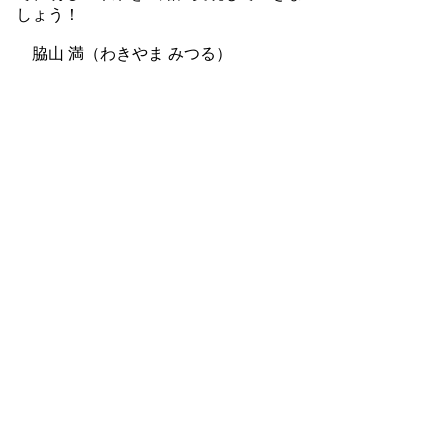
しょう！
脇山 満（わきやま みつる）
お問合せ
Contact us
050-6861-9839
Tel
アクセス
Access Map